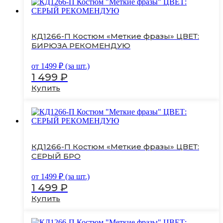
КД1266-П Костюм «Меткие фразы» ЦВЕТ:
БИРЮЗА РЕКОМЕНДУЮ
от
1499
₽ (за шт.)
1 499
₽
Купить
Этот
товар
имеет
несколько
вариаций.
Опции
КД1266-П Костюм «Меткие фразы» ЦВЕТ:
можно
СЕРЫЙ БРО
выбрать
на
от
1499
₽ (за шт.)
странице
1 499
₽
товара.
Купить
Этот
товар