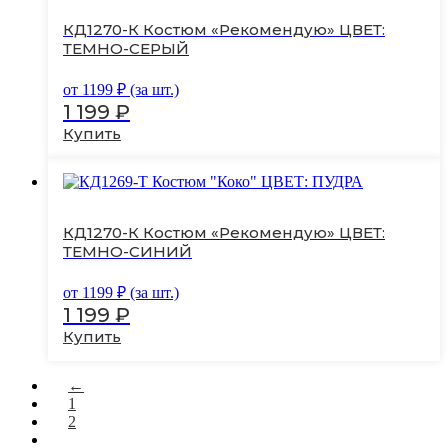
вариаций.
Опции
КД1270-К Костюм «Рекомендую» ЦВЕТ:
можно
ТЕМНО-СЕРЫЙ
выбрать
на
от
1199
₽ (за шт.)
странице
1 199
₽
товара.
Купить
Этот
товар
имеет
несколько
вариаций.
КД1270-К Костюм «Рекомендую» ЦВЕТ:
Опции
ТЕМНО-СИНИЙ
можно
выбрать
от
1199
₽ (за шт.)
на
1 199
₽
странице
товара.
Купить
Этот
товар
←
имеет
1
несколько
2
вариаций.
3
Опции