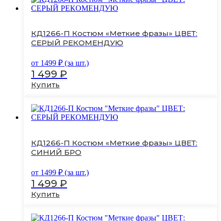
имеет
несколько
вариаций.
Опции
КД1266-П Костюм «Меткие фразы» ЦВЕТ:
можно
СЕРЫЙ РЕКОМЕНДУЮ
выбрать
на
от
1499
₽ (за шт.)
странице
1 499
₽
товара.
Купить
Этот
товар
имеет
несколько
вариаций.
Опции
КД1266-П Костюм «Меткие фразы» ЦВЕТ:
можно
СИНИЙ БРО
выбрать
на
от
1499
₽ (за шт.)
странице
1 499
₽
товара.
Купить
Этот
товар
имеет