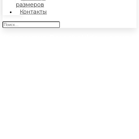
размеров
Контакты
Коллектив Baroshakids уходит в
отпуск
Уважаемые Покупатели! Информируем Вас, что
коллектив Baroshakids уходит в отпуск с
17.07.2026
по
09.08.2026
включительно.
Возобновим свою работу
10.08.2026
.
Заказы принимаем до
17:00 15.07.2026
со всеми
видами оплат,
16.07.2026 до 17:00
только
онлайн-оплата, после
17:00 16.07.2026
сайт на
прием заказов будет закрыт.
Отправка в пятницу
17.07.2026
. Если оплата по
размещенному заказу не будет произведена до
10:00 17.07.2026
, то заказ автоматически
отменяется, если оплата за услуги по доставке