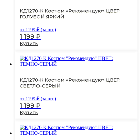
несколько
вариаций.
КД1270-К Костюм «Рекомендую» ЦВЕТ:
Опции
ГОЛУБОЙ ЯРКИЙ
можно
выбрать
от
1199
₽ (за шт.)
на
1 199
₽
странице
товара.
Купить
Этот
товар
имеет
несколько
вариаций.
Опции
КД1270-К Костюм «Рекомендую» ЦВЕТ:
можно
СВЕТЛО-СЕРЫЙ
выбрать
на
от
1199
₽ (за шт.)
странице
1 199
₽
товара.
Купить
Этот
товар
имеет
несколько