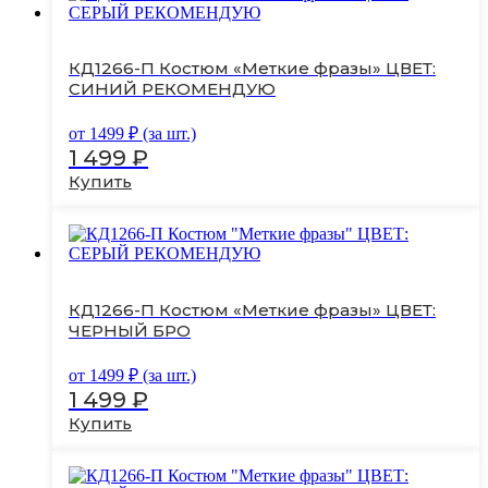
несколько
вариаций.
Опции
КД1266-П Костюм «Меткие фразы» ЦВЕТ:
можно
СИНИЙ РЕКОМЕНДУЮ
выбрать
на
от
1499
₽ (за шт.)
странице
1 499
₽
товара.
Купить
Этот
товар
имеет
несколько
вариаций.
Опции
КД1266-П Костюм «Меткие фразы» ЦВЕТ:
можно
ЧЕРНЫЙ БРО
выбрать
на
от
1499
₽ (за шт.)
странице
1 499
₽
товара.
Купить
Этот
товар
имеет