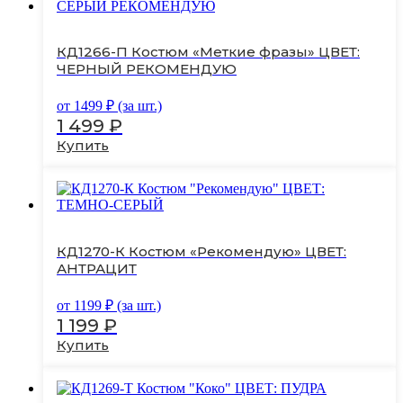
несколько
вариаций.
Опции
КД1266-П Костюм «Меткие фразы» ЦВЕТ:
можно
ЧЕРНЫЙ РЕКОМЕНДУЮ
выбрать
на
от
1499
₽ (за шт.)
странице
1 499
₽
товара.
Купить
Этот
товар
имеет
несколько
вариаций.
Опции
КД1270-К Костюм «Рекомендую» ЦВЕТ:
можно
АНТРАЦИТ
выбрать
на
от
1199
₽ (за шт.)
странице
1 199
₽
товара.
Купить
Этот
товар
имеет