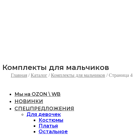
не будет произведена до
10:00 17.07.2026
, то
заказ останется на складе до нашего выхода из
отпуска и будет отправлен в первый
отгрузочный день!
Всем желаем яркого лета, хорошего настроения
и Мирного неба над головой!
Комплекты для мальчиков
Главная
/
Каталог
/
Комплекты для мальчиков
/ Страница 4
Мы на OZON \ WB
НОВИНКИ
СПЕЦПРЕДЛОЖЕНИЯ
Для девочек
Костюмы
Платья
Остальное