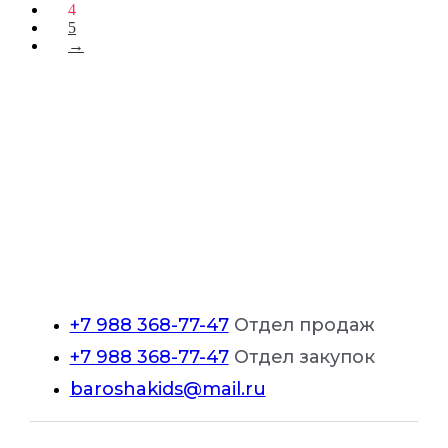
4
можно
5
выбрать
→
на
странице
товара.
+7 988 368-77-47
Отдел продаж
+7 988 368-77-47
Отдел закупок
baroshakids@mail.ru