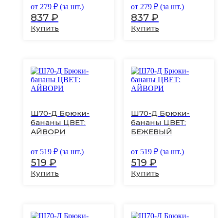
выбрать
выбрать
от
279
₽ (за шт.)
от
279
₽ (за шт.)
на
на
837
₽
837
₽
странице
странице
Купить
Купить
товара.
товара.
Этот
Этот
товар
товар
имеет
имеет
несколько
несколько
вариаций.
вариаций.
Ш70-Д Брюки-
Ш70-Д Брюки-
Опции
Опции
бананы ЦВЕТ:
бананы ЦВЕТ:
можно
можно
АЙВОРИ
БЕЖЕВЫЙ
выбрать
выбрать
на
на
странице
странице
от
519
₽ (за шт.)
от
519
₽ (за шт.)
товара.
товара.
519
₽
519
₽
Купить
Купить
Этот
Этот