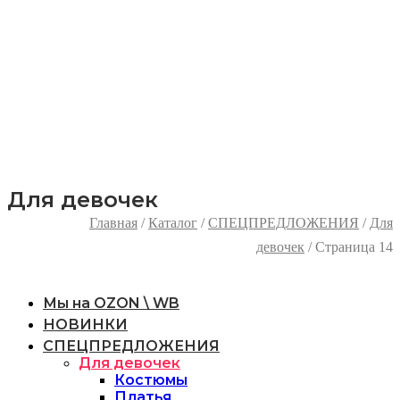
не будет произведена до
10:00 17.07.2026
, то
заказ останется на складе до нашего выхода из
отпуска и будет отправлен в первый
отгрузочный день!
Всем желаем яркого лета, хорошего настроения
и Мирного неба над головой!
Для девочек
Главная
/
Каталог
/
СПЕЦПРЕДЛОЖЕНИЯ
/
Для
девочек
/ Страница 14
Мы на OZON \ WB
НОВИНКИ
СПЕЦПРЕДЛОЖЕНИЯ
Для девочек
Костюмы
Платья