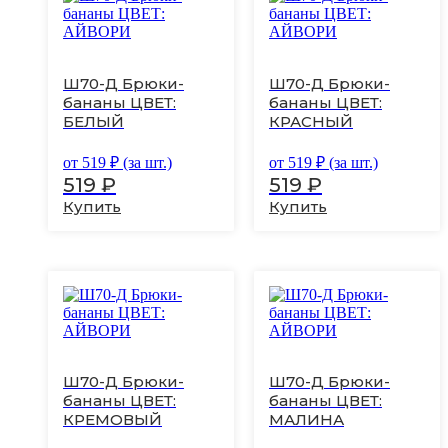
товар
товар
имеет
имеет
несколько
несколько
вариаций.
вариаций.
Ш70-Д Брюки-
Ш70-Д Брюки-
Опции
Опции
бананы ЦВЕТ:
бананы ЦВЕТ:
можно
можно
БЕЛЫЙ
КРАСНЫЙ
выбрать
выбрать
на
на
странице
странице
от
519
₽ (за шт.)
от
519
₽ (за шт.)
товара.
товара.
519
₽
519
₽
Купить
Купить
Этот
Этот
товар
товар
имеет
имеет
несколько
несколько
вариаций.
вариаций.
Ш70-Д Брюки-
Ш70-Д Брюки-
Опции
Опции
бананы ЦВЕТ:
бананы ЦВЕТ:
можно
можно
КРЕМОВЫЙ
МАЛИНА
выбрать
выбрать
на
на