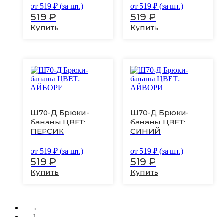
странице
странице
от
519
₽ (за шт.)
от
519
₽ (за шт.)
товара.
товара.
519
₽
519
₽
Купить
Купить
Этот
Этот
товар
товар
имеет
имеет
несколько
несколько
вариаций.
вариаций.
Ш70-Д Брюки-
Ш70-Д Брюки-
Опции
Опции
бананы ЦВЕТ:
бананы ЦВЕТ:
можно
можно
ПЕРСИК
СИНИЙ
выбрать
выбрать
на
на
странице
странице
от
519
₽ (за шт.)
от
519
₽ (за шт.)
товара.
товара.
519
₽
519
₽
Купить
Купить
←
1