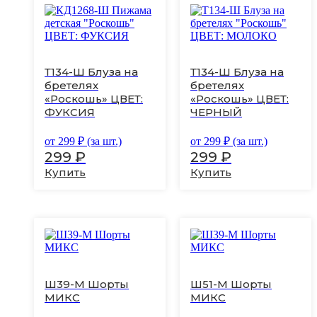
Этот
Этот
товар
товар
имеет
имеет
несколько
несколько
вариаций.
вариаций.
Т134-Ш Блуза на
Т134-Ш Блуза на
Опции
Опции
бретелях
бретелях
можно
можно
«Роскошь» ЦВЕТ:
«Роскошь» ЦВЕТ:
выбрать
выбрать
на
на
ФУКСИЯ
ЧЕРНЫЙ
странице
странице
товара.
товара.
от
299
₽ (за шт.)
от
299
₽ (за шт.)
299
₽
299
₽
Купить
Купить
Этот
Этот
товар
товар
имеет
имеет
несколько
несколько
Ш39-М Шорты
Ш51-М Шорты
вариаций.
вариаций.
МИКС
МИКС
Опции
Опции
можно
можно