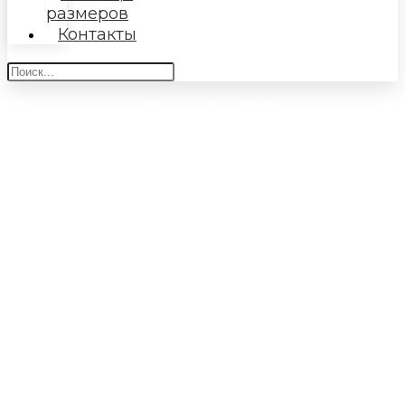
размеров
Контакты
Коллектив Baroshakids уходит в
отпуск
Уважаемые Покупатели! Информируем Вас, что
коллектив Baroshakids уходит в отпуск с
17.07.2026
по
09.08.2026
включительно.
Возобновим свою работу
10.08.2026
.
Заказы принимаем до
17:00 15.07.2026
со всеми
видами оплат,
16.07.2026 до 17:00
только
онлайн-оплата, после
17:00 16.07.2026
сайт на
прием заказов будет закрыт.
Отправка в пятницу
17.07.2026
. Если оплата по
размещенному заказу не будет произведена до
10:00 17.07.2026
, то заказ автоматически
отменяется, если оплата за услуги по доставке