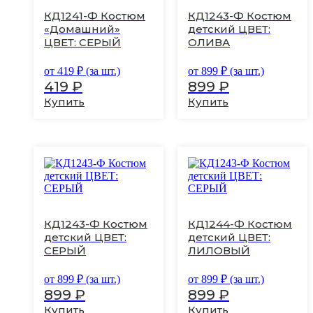
вариаций.
вариаций.
КД1241-Ф Костюм
КД1243-Ф Костюм
Опции
Опции
«Домашний»
детский ЦВЕТ:
можно
можно
ЦВЕТ: СЕРЫЙ
ОЛИВА
выбрать
выбрать
на
на
странице
странице
от
419
₽ (за шт.)
от
899
₽ (за шт.)
товара.
товара.
419
₽
899
₽
Купить
Купить
Этот
Этот
товар
товар
имеет
имеет
несколько
несколько
вариаций.
вариаций.
КД1243-Ф Костюм
КД1244-Ф Костюм
Опции
Опции
детский ЦВЕТ:
детский ЦВЕТ:
можно
можно
СЕРЫЙ
ЛИЛОВЫЙ
выбрать
выбрать
на
на
странице
странице
от
899
₽ (за шт.)
от
899
₽ (за шт.)
товара.
товара.
899
₽
899
₽
Купить
Купить