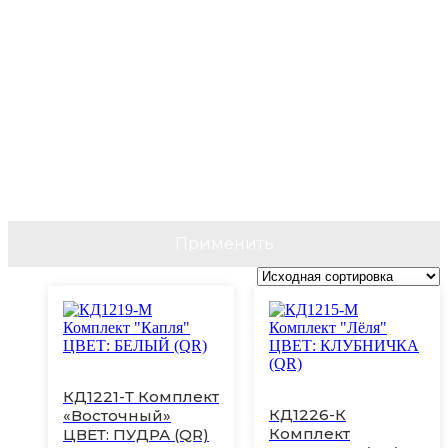
Применить
Этот
Этот
товар
товар
имеет
имеет
несколько
несколько
вариаций.
вариаций.
КД1221-Т Комплект
Опции
Опции
КД1226-К
«Восточный»
можно
можно
Комплект
ЦВЕТ: ПУДРА (QR)
выбрать
выбрать