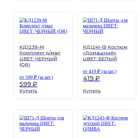
Этот
Этот
товар
товар
имеет
имеет
несколько
несколько
вариаций.
вариаций.
КД1239-М
КД1241-Ф Костюм
Опции
Опции
Комплект д/мал
«Домашний»
можно
можно
ЦВЕТ: ЧЕРНЫЙ
ЦВЕТ: БЕЛЫЙ
выбрать
выбрать
на
на
(QR)
странице
странице
от
419
₽ (за шт.)
товара.
товара.
от
599
₽ (за шт.)
419
₽
599
₽
Купить
Купить
Этот
Этот
товар
товар
имеет
имеет
несколько
несколько