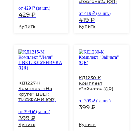
«Горгона2» (QR)
на
на
странице
странице
от
429
₽ (за шт.)
товара.
товара.
от
419
₽ (за шт.)
429
₽
419
₽
Купить
Купить
Этот
Этот
товар
товар
имеет
имеет
несколько
несколько
вариаций.
вариаций.
КД1230-К
Опции
Опции
КД1227-К
Комплект
можно
можно
Комплект «На
«Зайчата» (QR)
выбрать
выбрать
круге» ЦВЕТ:
на
на
странице
странице
ТИФФАНИ (QR)
от
399
₽ (за шт.)
товара.
товара.
399
₽
от
399
₽ (за шт.)
399
₽
Купить
Купить