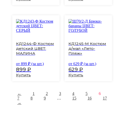
Этот
Этот
товар
товар
имеет
имеет
несколько
несколько
вариаций.
вариаций.
КД1244-Ф Костюм
КД1245-М Костюм
Опции
Опции
детский ЦВЕТ:
д/мал «Лето-
можно
можно
МАЛИНА
Пляж»
выбрать
выбрать
на
на
странице
странице
от
899
₽ (за шт.)
от
629
₽ (за шт.)
товара.
товара.
899
₽
629
₽
Купить
Купить
←
1
2
3
4
5
6
7
8
9
…
15
16
17
→