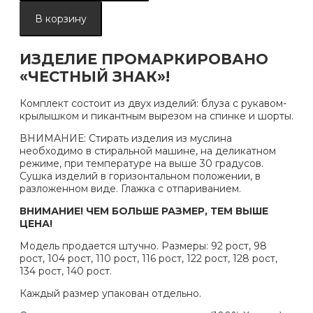
товара
КД1219-
В корзину
М
Комплект
"Капля"
ИЗДЕЛИЕ ПРОМАРКИРОВАНО
ЦВЕТ:
«ЧЕСТНЫЙ ЗНАК»!
БЕЛЫЙ
(QR)
Комплект состоит из двух изделий: блуза с рукавом-
крылышком и пикантным вырезом на спинке и шорты.
ВНИМАНИЕ: Стирать изделия из муслина
необходимо в стиральной машине, на деликатном
режиме, при температуре на выше 30 градусов.
Сушка изделий в горизонтальном положении, в
разложенном виде. Глажка с отпариванием.
ВНИМАНИЕ! ЧЕМ БОЛЬШЕ РАЗМЕР, ТЕМ ВЫШЕ
ЦЕНА!
Модель продается штучно. Размеры: 92 рост, 98
рост, 104 рост, 110 рост, 116 рост, 122 рост, 128 рост,
134 рост, 140 рост.
Каждый размер упакован отдельно.