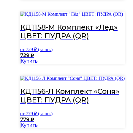
товар
имеет
несколько
вариаций.
Опции
КД1158-М Комплект «Лёд»
можно
выбрать
ЦВЕТ: ПУДРА (QR)
на
странице
от
729
₽ (за шт.)
товара.
729
₽
Этот
Купить
товар
имеет
несколько
вариаций.
Опции
КД1156-Л Комплект «Соня»
можно
выбрать
ЦВЕТ: ПУДРА (QR)
на
странице
от
779
₽ (за шт.)
товара.
779
₽
Этот
Купить
товар