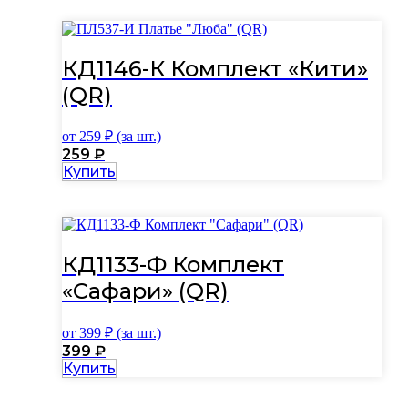
имеет
несколько
вариаций.
Опции
КД1146-К Комплект «Кити»
можно
выбрать
(QR)
на
странице
от
259
₽ (за шт.)
товара.
259
₽
Этот
Купить
товар
имеет
несколько
вариаций.
Опции
КД1133-Ф Комплект
можно
выбрать
«Сафари» (QR)
на
странице
от
399
₽ (за шт.)
товара.
399
₽
Этот
Купить
товар
имеет