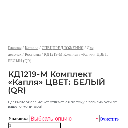
отгрузочный день!
Всем желаем яркого лета, хорошего настроения
и Мирного неба над головой!
Главная
/
Каталог
/
СПЕЦПРЕДЛОЖЕНИЯ
/
Для
девочек
/
Костюмы
/ КД1219-М Комплект «Капля» ЦВЕТ:
БЕЛЫЙ (QR)
КД1219-М Комплект
«Капля» ЦВЕТ: БЕЛЫЙ
(QR)
Цвет материала может отличаться по тону в зависимости от
вашего монитора!
Упаковка
Очистить
Количество