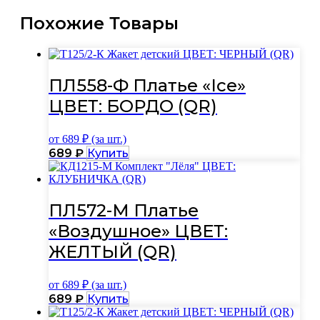
Похожие Товары
ПЛ558-Ф Платье «Ice»
ЦВЕТ: БОРДО (QR)
от
689
₽ (за шт.)
Этот
689
₽
Купить
товар
имеет
несколько
вариаций.
ПЛ572-М Платье
Опции
«Воздушное» ЦВЕТ:
можно
выбрать
ЖЕЛТЫЙ (QR)
на
странице
товара.
от
689
₽ (за шт.)
Этот
689
₽
Купить
товар