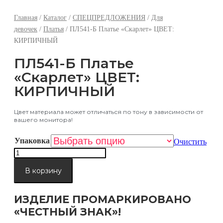
Главная
/
Каталог
/
СПЕЦПРЕДЛОЖЕНИЯ
/
Для
девочек
/
Платья
/ ПЛ541-Б Платье «Скарлет» ЦВЕТ:
КИРПИЧНЫЙ
ПЛ541-Б Платье
«Скарлет» ЦВЕТ:
КИРПИЧНЫЙ
Цвет материала может отличаться по тону в зависимости от
вашего монитора!
Упаковка
Очистить
Количество
товара
ПЛ541-
В корзину
Б
Платье
"Скарлет"
ИЗДЕЛИЕ ПРОМАРКИРОВАНО
ЦВЕТ:
«ЧЕСТНЫЙ ЗНАК»!
КИРПИЧНЫЙ