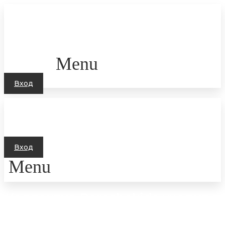
Перейти
к
содержимому
Menu
Вход
Вход
Menu
Коллектив Baroshakids уходит в
отпуск