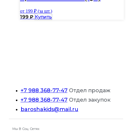
выбрать
на
от
199
₽ (за шт.)
странице
Этот
199
₽
Купить
товара.
товар
имеет
несколько
вариаций.
Опции
можно
выбрать
на
странице
товара.
+7 988 368-77-47
Отдел продаж
+7 988 368-77-47
Отдел закупок
baroshakids@mail.ru
Мы В Соц. Сетях