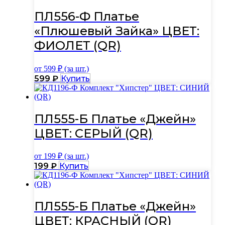
имеет
несколько
ПЛ556-Ф Платье
вариаций.
«Плюшевый Зайка» ЦВЕТ:
Опции
можно
ФИОЛЕТ (QR)
выбрать
на
странице
от
599
₽ (за шт.)
товара.
Этот
599
₽
Купить
товар
имеет
несколько
вариаций.
ПЛ555-Б Платье «Джейн»
Опции
ЦВЕТ: СЕРЫЙ (QR)
можно
выбрать
на
от
199
₽ (за шт.)
странице
Этот
199
₽
Купить
товара.
товар
имеет
несколько
вариаций.
ПЛ555-Б Платье «Джейн»
Опции
ЦВЕТ: КРАСНЫЙ (QR)
можно