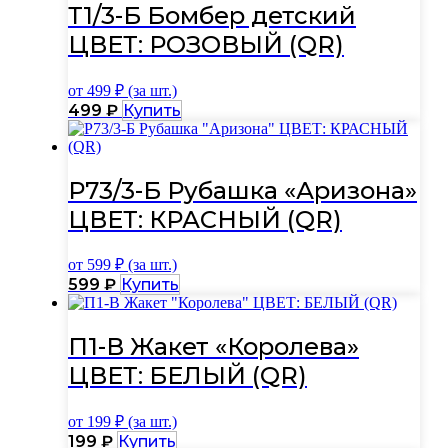
Т1/3-Б Бомбер детский
ЦВЕТ: РОЗОВЫЙ (QR)
от
499
₽ (за шт.)
Этот
499
₽
Купить
товар
имеет
несколько
вариаций.
Р73/3-Б Рубашка «Аризона»
Опции
ЦВЕТ: КРАСНЫЙ (QR)
можно
выбрать
на
от
599
₽ (за шт.)
странице
Этот
599
₽
Купить
товара.
товар
имеет
несколько
П1-В Жакет «Королева»
вариаций.
ЦВЕТ: БЕЛЫЙ (QR)
Опции
можно
выбрать
от
199
₽ (за шт.)
на
Этот
199
₽
Купить
странице